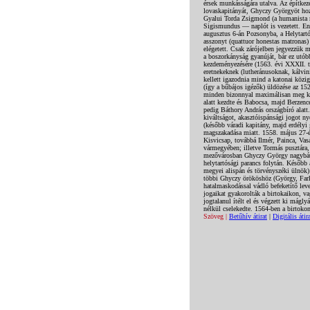
érsek munkásságára utalva. Az építkezé
lovaskapitányát, Ghyczy Györgyöt hozt
Gyalui Torda Zsigmond (a humanista 
Sigismundus — naplót is vezetett. En
augusztus 6-án Pozsonyba, a Helytartó
asszonyt (quattuor honestas matronas)
elégetett. Csak zárójelben jegyezzük 
a boszorkányság gyanúját, bár ez utób
kezdeményezésére (1563. évi XXXII. tc
eretnekeknek (lutheránusoknak, kálvi
kellett igazodnia mind a katonai közig
(így a bűbájos igézők) üldözése az 15
minden bizonnyal maximálisan meg kív
alatt kezdte és Babocsa, majd Berzenc
pedig Báthory András országbíró alatt.
kiváltságot, akasztóispánsági jogot ny
(később váradi kapitány, majd erdélyi
magszakadása miatt. 1558. május 27-én
Kisvicsap, továbbá Ilmér, Painca, Vas
vármegyében; illetve Tormás pusztára
mezővárosban Ghyczy György nagybátyj
helytartósági parancs folytán. Később
megyei alispán és törvényszéki ülnök
többi Ghyczy örököshöz (György, Far
hatalmaskodással vádló befeketítő lev
jogaikat gyakorolták a birtokaikon, v
jogtalanul ítélt el és végzett ki mágly
nélkül cselekedte. 1564-ben a birtok
Szöveg |
Betűhív átirat
|
Digitális átir