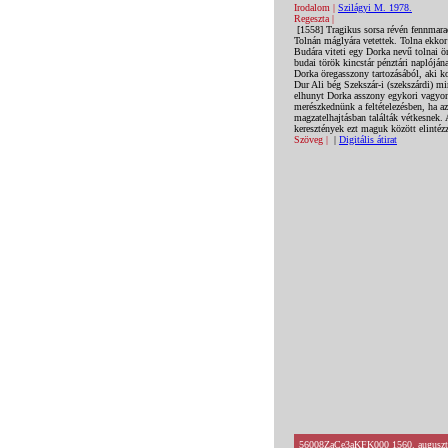
Irodalom |
Szilágyi M. 1978.
Regeszta |
[1558] Tragikus sorsa révén fennmara
Tolnán máglyára vetettek. Tolna ekkor 
Budára viteti egy Dorka nevű tolnai ör
budai török kincstár pénztári naplójána
Dorka öregasszony tartozásából, aki k
Dur Ali bég Szekszár-i (szekszárdi) mi
elhunyt Dorka asszony egykori vagyon
merészkednünk a feltételezésben, ha az
magzatelhajtásban találták vétkesnek. 
keresztények ezt maguk között elintézz
Szöveg |
|
Digitális átirat
56008ZaCe3aKFK000 1560. augusztus 