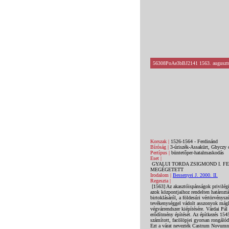
56308PoAe3bBJ2141 1563. augusztus
Korszak |
1526-1564 - Ferdinánd
Bíróság |
3-úriszék-Assakürt, Ghyczy cs
Pertípus |
büntetőper-hatalmaskodás
Eset |
GYALUI TORDA ZSIGMOND I. F
MEGÉGETETT
Irodalom |
Bessenyei J. 2000. II.
Regeszta |
[1563] Az akasztóispánságok privilég
azok központjaihoz rendelten határoztá
birtoklásáról, a földesúri vértörvény
tevékenységgel vádolt asszonyok mágly
végvárrendszer kiépítésére. Várdai Pál 
erődítmény építését. Az építkezés 154
számított, facölöpjei gyorsan rongáló
Ezt a várat nevezték Castrum Novumna