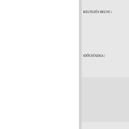
KELTEZÉS HELYE |
IDŐCSÚSZKA |