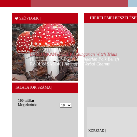
HIEDELEMELBESZÉLÉSE
❸ SZÖVEGEK ||
BOSZORKÁNYPEREK |
Hungarian Witch Trials
HIEDELEMSZÖVEGEK |
Hungarian Folk Beliefs
RÁOLVASÁSOK |
Hungarian Verbal Charms
TALÁLATOK SZÁMA |
100 találat
Megjelenítés:
KORSZAK |