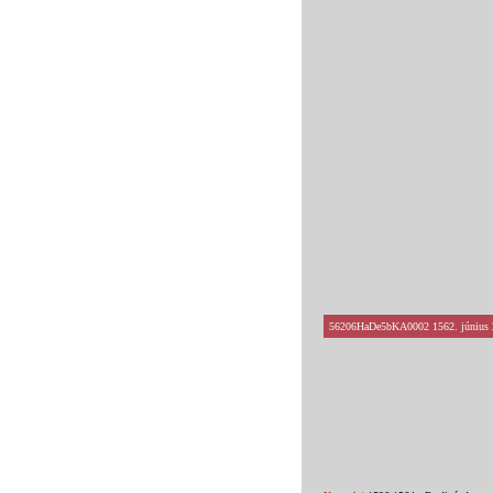
56206HaDe5bKA0002 1562. június 27