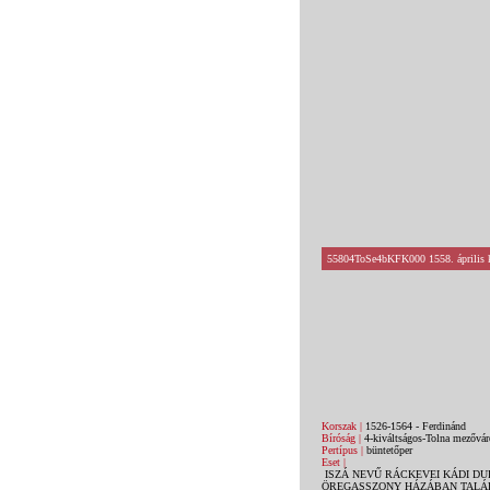
55804ToSe4bKFK000 1558. április kö
Korszak |
1526-1564 - Ferdinánd
Bíróság |
4-kiváltságos-Tolna mezőváro
Pertípus |
büntetőper
Eset |
ISZÁ NEVŰ RÁCKEVEI KÁDI DU
ÖREGASSZONY HÁZÁBAN TALÁL