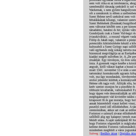
Szöveg |
Betűhív átirat
|
Digitális átir