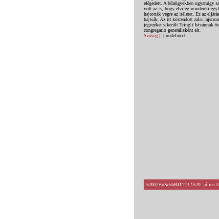
elégedett. A bűnügyekben ugyanúgy szü
volt az is, hogy elvileg mindenki egy
hajtották végre az ítéletet. Ez az eljá
hajtsák. Az itt közreadott zalai lajst
jegyzéket sikerült Tringli Istvánnak ös
congregatio generálisként elt.
Szöveg |
| undefined
52007HoSe5bBJ1123 1520. július 3.,