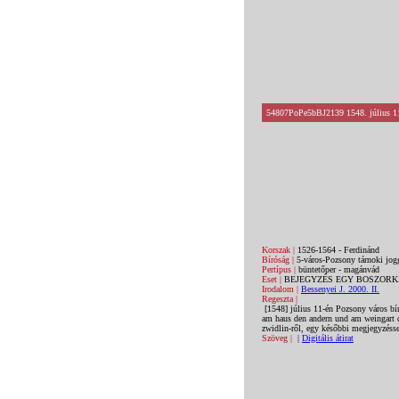
54807PoPe5bBJ2139 1548. július 11
Korszak |
1526-1564 - Ferdinánd
Bíróság |
5-város-Pozsony tárnoki jogg
Pertípus |
büntetőper - magánvád
Eset |
BEJEGYZÉS EGY BOSZOR
Irodalom |
Bessenyei J. 2000. II.
Regeszta |
[1548] július 11-én Pozsony város bír
am haus den andern und am weingart de
zwidlin-ről, egy későbbi megjegyzésse
Szöveg |
|
Digitális átirat