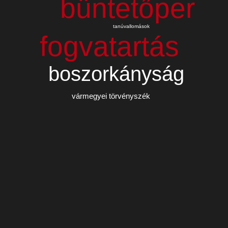
büntetőper
tanúvallomások
fogvatartás
boszorkányság
vármegyei törvényszék