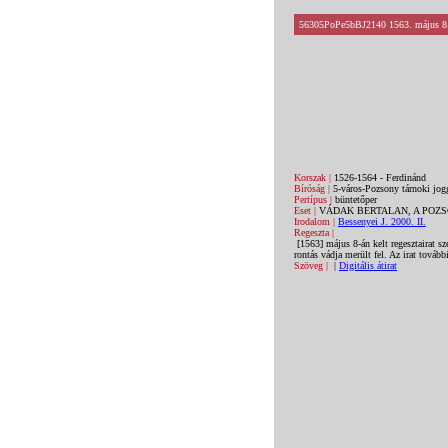
56305PoPe5bBJ2140 1563. május 8.
Korszak |
1526-1564 - Ferdinánd
Bíróság |
5-város-Pozsony tárnoki jogg
Pertípus |
büntetőper
Eset |
VÁDAK BERTALAN, A POZ
Irodalom |
Bessenyei J. 2000. II.
Regeszta |
[1563] május 8-án kelt regesztairat sz
rontás vádja merült fel. Az irat tová
Szöveg |
|
Digitális átirat