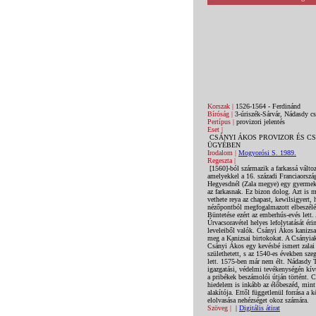
Korszak |
1526-1564 - Ferdinánd
Bíróság |
3-úriszék-Sárvár, Nádasdy cs
Pertípus |
provizori jelentés
Eset |
CSÁNYI ÁKOS PROVIZOR ÉS C
ÜGYÉBEN
Irodalom |
Mogyorósi S. 1989.
Regeszta |
[1560]-ból származik a farkassá változ
amelyekkel a 16. századi Franciaorszá
Hegyesdnél (Zala megye) egy gyermeklá
az farkasnak. Ez bizon dolog. Azt is m
vethete reya az chapast, kewilsigyert, 
nézőpontból megfogalmazott elbeszélésb
Büntetése ezért az emberhús-evés lett.
Úrvacsoravétel helyes lefolytatását ér
leveleiből valók. Csányi Ákos kanizsa
meg a Kanizsai birtokokat. A Csányiak
Csányi Ákos egy kevésbé ismert zalai 
születhetett, s az 1540-es években sze
lett. 1575-ben már nem élt. Nádasdy T
igazgatási, védelmi tevékenységén kívü
a pribékek beszámolói útján történt. C
hiedelem is inkább az élőbeszéd, mint
alakítója. Ettől függetlenül forrása a
elolvasása nehézséget okoz számára.
Szöveg |
|
Digitális átirat