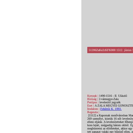
51206ZaKe2cKFK000 1512. június 5. 
Korszak |
1490-1516 - II. Ulászló
Bíróság |
2-vármegye-Zala
Pertípus |
levelesítő jegyzék
Eset |
A ZALA MEGYEI GONOSZTE
Irodalom |
Fehértói K. 1993.
Regeszta |
[1512] a Kapornak mezővárosban Marocs
269 személyt, köztük 16 nőt levelesít
elleni eljárás. A levelesítetteket főbenj
kora lejárt, mégpedig három okból. Ép
megbüntetni az elítéleteket, akkor egy
tett panaszt valaki egy bűnöző ellen, 