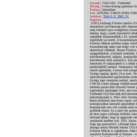
Korszak |
1526-1564 - Ferdinánd
Bíróság |
5-város-Kőszeg (pártatlan b
Pertípus |
büntetőper
Eset |
KŐSZEG VÁROS PERE FOR
Irodalom |
Tóth G. P. 2005. IV.
Regeszta |
[1561] A kőszegi Forintos família XVI. századi boszorkányperével először Horváth Ferenc foglalkozot 1969-ben. A Savaria Nyári Egyetem az évi kurzusán nemzetközi nyilvánosság előtt elemezte Forintos Margit 1539-es és apja, Forintos Mátyás 1561-es boszorkányperének történetét. A két per forrásanyagát még Suhajda Lajos evangélikus líceumi tanár regisztrálta az 1930-as években a kőszegi levéltár rendezése során. Azonban kétségtelenül Horváth Ferenc érdeme, hogy a perek köztudottá váltak. A pert később Bariska István tette közzé és írt kimerítő elemzést belőle. Nem tudjuk, hogy a szóbeli pereknek hány százalékát dokumentálták a 16. századi Kőszegen. Forintos kétségtelenül tragikus kimenetelű pere is annak köszönhette fennmaradását, hogy írásbeli rögzítésére sor került. A boszorkányperek intézményesítésére a XVI. századi kőszegi igazságszolgáltatási gyakorlatban nehéz elegendő bizonyítékot találni. Forintos Mátyás esetében mégis mindvégig ennek a veszélye kísértett, hiszen a per maga egy városon belüli hatalmi harc kereteit adta, amelyben a boszorkányság vádja csak ürügy volt a tehetős és nagy tekintélyű szenátor semlegesítésére. De éppen elegendő ahhoz, hogy perbe fogják. S nem is akármilyen vádakkal. Hiszen Forintos bűne, a szőlőt, gabonát és termést rontó varázslás az egész városra nyomort, szenvedést és szegénységet hoz. A vád szuggerálásával, a korabeli eszközök, így a tanúvallomások, a kínzásokkal kicsikart nyilatkozatok bizonyító erejének elfogadtatásával, egy egész város közvéleményével, mégoly „manipulált” befolyásoltságával legalizálni lehetett volna az elsőfokon meghozott ítéletet. Természetesen nem jogilag, hanem a közvélemény által szentesítve. Erre pedig szükség is lett volna a szenátorok pozíciójának megerősítésére. Nem véletlen tehát, hogy az év, mondhatni a természeti év szakaszaiból is a vádak mint Szent György napja, Szent Fülöp és Szent Jakab ünnepe, valamint pünkösd ünnepének vigíliája, napja és pünkösdhétfő szerepel. Valamennyi felsorolt ünnep a zöld, a zöld levél, a termés szaporodásának, a tavasz eljövetelének kultuszával kapcsolatosak. A jó termés ígéretének, a tavasz első zsengéje bemutatásának ünnepe, ahogy Kőszegen mondták, a „szőlő jövésének” bemutatása valóban minden esztendő Szent György napjára, április 24-re esett. De ezen a napon került sor a városi restaurációra a tisztek, a testületek és a hivatalok újraválasztására is. A tanúvallomásokból egyértelműen kiderül, hogy a XVI. századi Kőszegen a fent felsorolt 