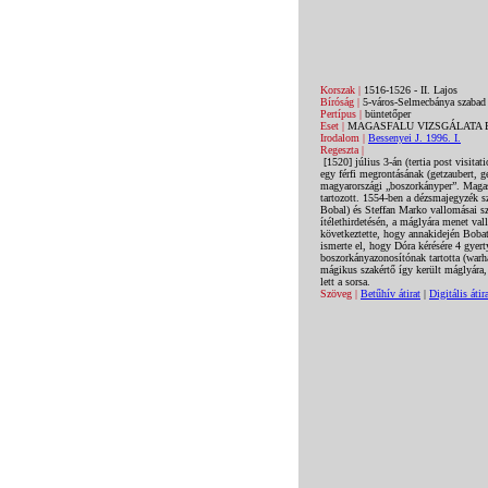
Korszak |
1516-1526 - II. Lajos
Bíróság |
5-város-Selmecbánya szabad 
Pertípus |
büntetőper
Eset |
MAGASFALU VIZSGÁLATA
Irodalom |
Bessenyei J. 1996. I.
Regeszta |
[1520] július 3-án (tertia post visita
egy férfi megrontásának (getzaubert, 
magyarországi „boszorkányper”. Magasf
tartozott. 1554-ben a dézsmajegyzék sze
Bobal) és Steffan Marko vallomásai sz
ítélethirdetésén, a máglyára menet va
következtette, hogy annakidején Bobat
ismerte el, hogy Dóra kérésére 4 gyert
boszorkányazonosítónak tartotta (warha
mágikus szakértő így került máglyára
lett a sorsa.
Szöveg |
Betűhív átirat
|
Digitális átir