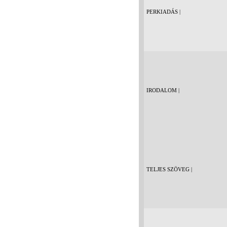
PERKIADÁS |
IRODALOM |
TELJES SZÖVEG |