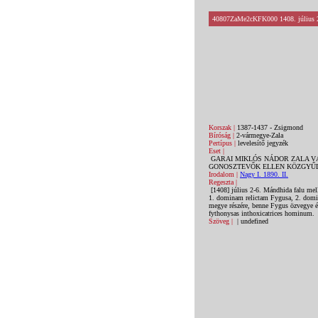
40807ZaMe2cKFK000 1408. július 2.
Korszak |
1387-1437 - Zsigmond
Bíróság |
2-vármegye-Zala
Pertípus |
levelesítő jegyzék
Eset |
GARAI MIKLÓS NÁDOR ZALA V
GONOSZTEVŐK ELLEN KÖZGYŰLÉ
Irodalom |
Nagy I. 1890. II.
Regeszta |
[1408] július 2-6. Mándhida falu melle
1. dominam relictam Fygusa, 2. domin
megye részére, benne Fygus özvegye é
fythonysas inthoxicatrices hominum.
Szöveg |
| undefined