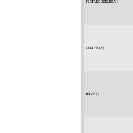
FELTÁRÓ SZEMÉLY |
LELŐHELY|
JELZET |