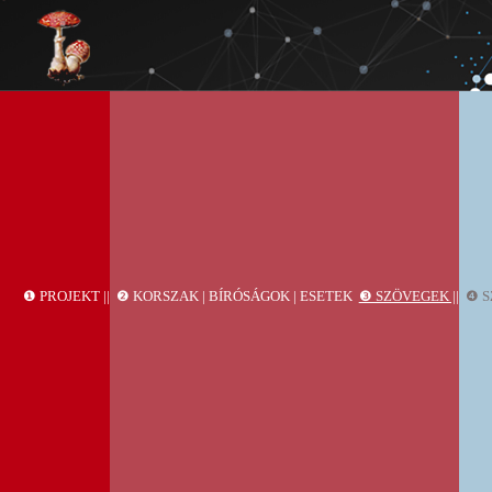
❶ PROJEKT ||
❷ KORSZAK | BÍRÓSÁGOK | ESETEK
❸ SZÖVEGEK ||
❹ S