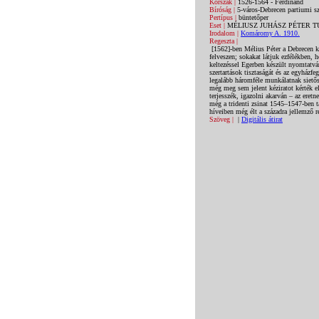
Korszak |
1526-1564 - Ferdinánd
Bíróság |
5-város-Debrecen partiumi sz
Pertípus |
büntetőper
Eset |
MÉLIUSZ JUHÁSZ PÉTER 
Irodalom |
Komáromy A. 1910.
Regeszta |
[1562]-ben Mélius Péter a Debrecen k
felveszen; sokakat látjuk ezfélékben,
keltezéssel Egerben készült nyomtatván
szertartások tisztaságát és az egyházfe
legalább háromféle munkálatnak sietős
még meg sem jelent kéziratot kérték e
terjesszék, igazolni akarván – az eret
még a tridenti zsinat 1545–1547-ben ta
híveiben még élt a századra jellemző r
Szöveg |
|
Digitális átirat