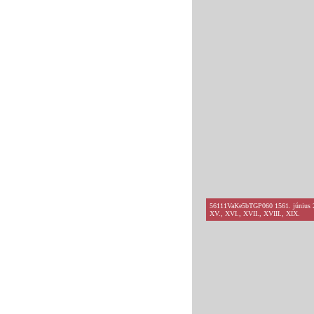
56111VaKe5bTGP060 1561. június 26. -
XV., XVI., XVII., XVIII., XIX.